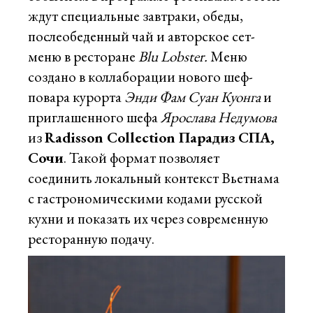
ждут специальные завтраки, обеды,
послеобеденный чай и авторское сет-
меню в ресторане
Blu Lobster.
Меню
создано в коллаборации нового шеф-
повара курорта
Энди Фам Суан Куонга
и
приглашенного шефа
Ярослава Недумова
из
Radisson Collection Парадиз СПА,
Сочи
. Такой формат позволяет
соединить локальный контекст Вьетнама
с гастрономическими кодами русской
кухни и показать их через современную
ресторанную подачу.