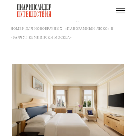
Skip
to
the
ГЛАВНАЯ
ПРЕМИЯ «ПИАР ИНСАЙДЕР ПУТЕШЕСТВИЯ»
content
НОМЕР ДЛЯ НОВОБРАЧНЫХ: «ПАНОРАМНЫЙ ЛЮКС» В
«БАЛЧУГ КЕМПИНСКИ МОСКВА»