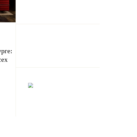
рге:
сех