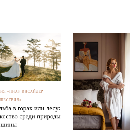
ИЯ «ПИАР ИНСАЙДЕР
ШЕСТВИЯ»
дьба в горах или лесу:
жество среди природы
ишины