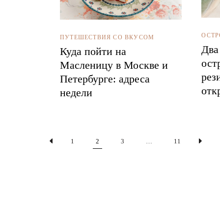
ОСТР
ПУТЕШЕСТВИЯ СО ВКУСОМ
Два
Куда пойти на
ост
Масленицу в Москве и
рез
Петербурге: адреса
отк
недели
Пагинация
1
2
3
…
11
записей