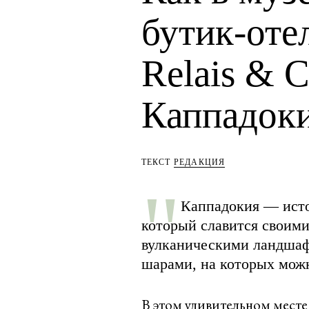
бутик-оте
Relais & C
Каппадок
ТЕКСТ
РЕДАКЦИЯ
Каппадокия — исто
который славится своим
вулканическими ландшаф
шарами, на которых можн
В этом удивительном месте