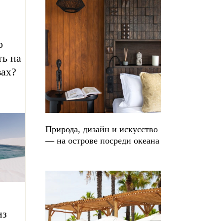
о
ть на
ах?
Природа, дизайн и искусство
— на острове посреди океана
из