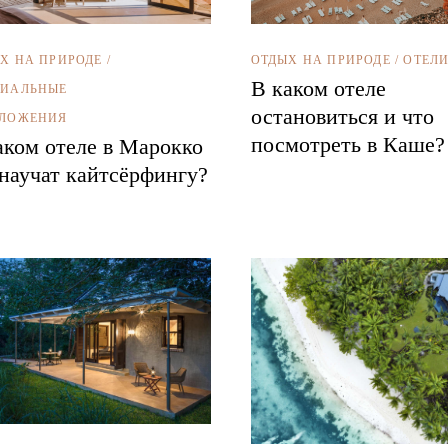
ОТДЫХ НА ПРИРОДЕ
/
ОТЕЛ
Х НА ПРИРОДЕ
/
В каком отеле
ЦИАЛЬНЫЕ
остановиться и что
ДЛОЖЕНИЯ
посмотреть в Каше?
аком отеле в Марокко
 научат кайтсёрфингу?