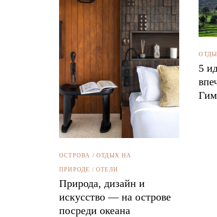
ОТДЫ
5 и
впе
Гим
ОСТРОВА
/
ОТДЫХ НА
ПРИРОДЕ
/
ОТЕЛИ
Природа, дизайн и
искусство — на острове
посреди океана