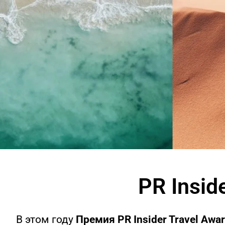
PR Insid
В этом году
Премия PR Insider Travel Awa