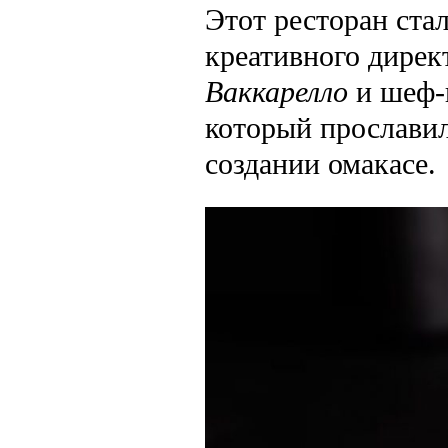
Этот ресторан ста
креативного директ
Ваккарелло
и шеф-
который прославил
создании омакасе.