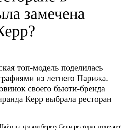
ла замечена
Керр?
ская топ-модель поделилась
графиями из летнего Парижа.
овинок своего бьюти-бренда
ранда Керр выбрала ресторан
айо на правом берегу Сены ресторан отличает