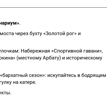
нариум»
.
оста через бухту «Золотой рог» и
улочкам: Набережная «Спортивной гавани»,
окина» (местному Арбату) и историческому
 «бархатный сезон»: искупайтесь в бодрящем
улку на катере.
укты.