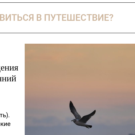
ВИТЬСЯ В ПУТЕШЕСТВИЕ?
щения
нний
сть).
ские