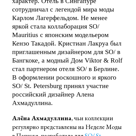
характер. Отель в Сингапуре
сотрудничал с легендой мира моды
Карлом Лагерфельдом. Не менее
яркой стала коллаборация SO/
Mauritius с японским модельером
Кензо Такадой. Кристиан Лакруа был
приглашенным дизайнером для SO/ в
Бангкоке, а модный Дом Viktor & Rolf
стал партнером отеля SO/ в Берлине.
В оформлении роскошного и яркого
SO/ St. Petersburg принял участие
российский дизайнер Алена
Ахмадуллина.
Алёна Ахмадуллина
, чьи коллекции
регулярно представлены на Hеделе Моды
в Париже, разработала для
SO/ St.